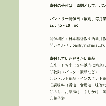
寄付の受付は、原則として、パ
パントリー開催日（原則、毎月第
14：30～16：00
開催場所：日本基督教団西新井教会
​問い合わせ：
pantry.nishiarai.c
寄付していただきたい食品
〇米・もち米（２年以内に精米
〇乾麺（パスタ・素麺など）
〇レトルト食品・インスタント
〇調味料（醤油・食用油・味噌
〇のり、お茶漬け、ふりかけ、
〇菓子類​