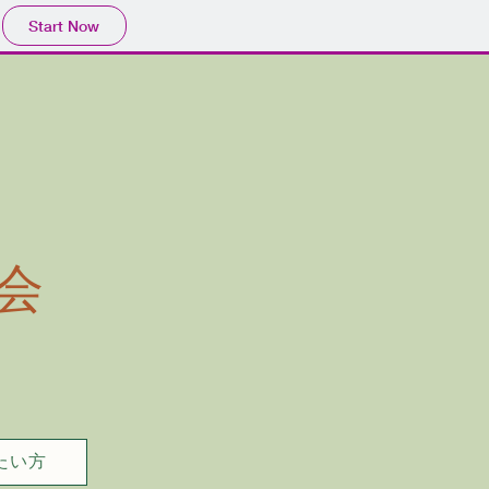
Start Now
会
たい方